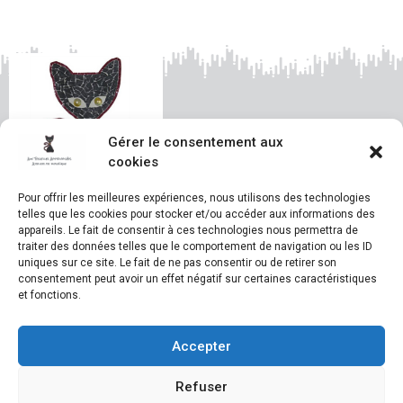
Gérer le consentement aux
cookies
Pour offrir les meilleures expériences, nous utilisons des technologies
telles que les cookies pour stocker et/ou accéder aux informations des
appareils. Le fait de consentir à ces technologies nous permettra de
© Aux Tesselles Apprivoisées – Emilie Cannas
traiter des données telles que le comportement de navigation ou les ID
Christine Beroud
Construction et design du site
uniques sur ce site. Le fait de ne pas consentir ou de retirer son
consentement peut avoir un effet négatif sur certaines caractéristiques
et fonctions.
Mentions légales
du site
Politique de confidentialité du site
Accepter
Politique de gestion des cookies
Tarifs des cours et des stages
Refuser
Formulaire d’inscription à imprimer.