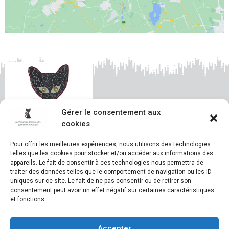
Gérer le consentement aux
cookies
Pour offrir les meilleures expériences, nous utilisons des technologies
telles que les cookies pour stocker et/ou accéder aux informations des
appareils. Le fait de consentir à ces technologies nous permettra de
© Aux Tesselles Apprivoisées – Emilie Cannas
traiter des données telles que le comportement de navigation ou les ID
Christine Beroud
Construction et design du site
uniques sur ce site. Le fait de ne pas consentir ou de retirer son
consentement peut avoir un effet négatif sur certaines caractéristiques
et fonctions.
Mentions légales
du site
Politique de confidentialité du site
Accepter